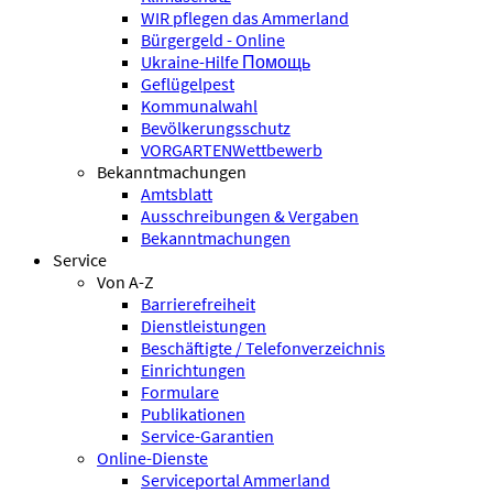
WIR pflegen das Ammerland
Bürgergeld - Online
Ukraine-Hilfe Помощь
Geflügelpest
Kommunalwahl
Bevölkerungsschutz
VORGARTENWettbewerb
Bekanntmachungen
Amtsblatt
Ausschreibungen & Vergaben
Bekanntmachungen
Service
Von A-Z
Barrierefreiheit
Dienstleistungen
Beschäftigte / Telefonverzeichnis
Einrichtungen
Formulare
Publikationen
Service-Garantien
Online-Dienste
Serviceportal Ammerland